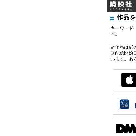
作品を
キーワード
す。
※価格は紙
※配信開始
います。あ